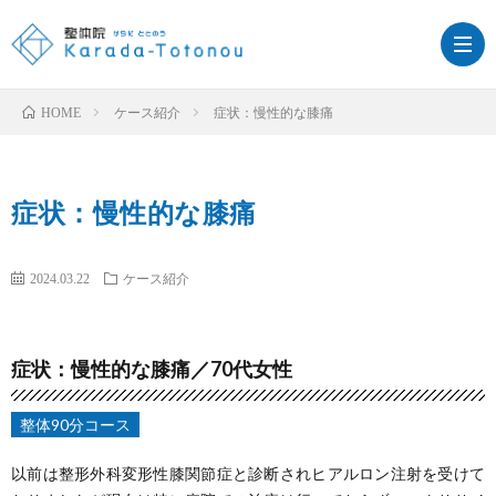
ケース紹介
症状：慢性的な膝痛
HOME
症状：慢性的な膝痛
ホ
施
2024.03.22
ケース紹介
ー
術
整
ム
メ
体
リ
症状：慢性的な膝痛／70代女性
ニ
の
ン
訪
整体90分コース
ュ
流
パ
問
ス
以前は整形外科変形性膝関節症と診断されヒアルロン注射を受けて