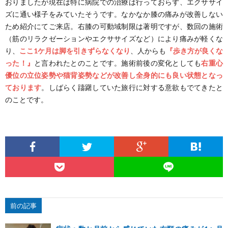
おりましたが現在は特に病院での治療は行っておらず、エクササイ
ー
れ
ズに通い様子をみていたそうです。なかなか膝の痛みが改善しない
浮
整
タ
ア
ため紹介にてご来店。右膝の可動域制限は著明ですが、数回の施術
（筋のリラクゼーションやエクササイズなど）により痛みが軽くな
腫
体
ッ
ク
お
り、
ここ1ケ月は脚を引きずらなくなり
、人からも
『歩き方が良くな
った！』
と言われたとのことです。施術前後の変化としても
右重心
ケ
フ
セ
知
ケ
優位の立位姿勢や猫背姿勢などが改善し全身的にも良い状態となっ
ております
。しばらく躊躇していた旅行に対する意欲もでてきたと
ア
紹
ス
ら
ー
のことです。
ブ
介
せ
ス
ロ
紹
グ
介
前の記事