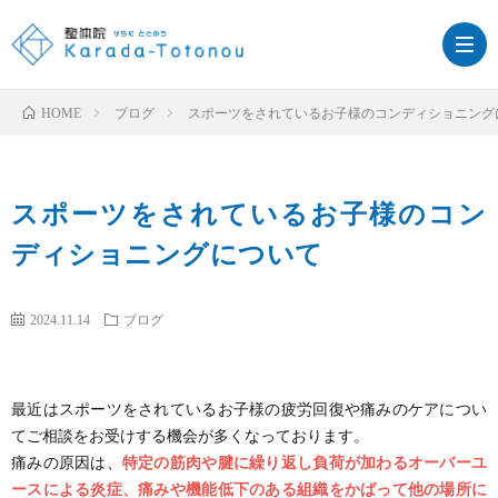
ブログ
スポーツをされているお子様のコンディショニング
HOME
スポーツをされているお子様のコン
ホ
施
ディショニングについて
ー
術
整
2024.11.14
ブログ
ム
メ
体
リ
ニ
の
最近はスポーツをされているお子様の疲労回復や痛みのケアについ
ン
訪
てご相談をお受けする機会が多くなっております。
痛みの原因は、
特定の筋肉や腱に繰り返し負荷が加わるオーバーユ
ュ
流
パ
問
ス
ースによる炎症、痛みや機能低下のある組織をかばって他の場所に