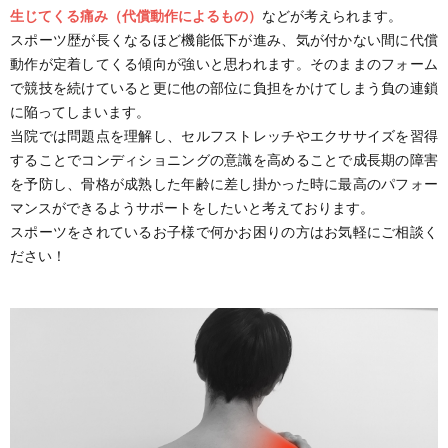
生じてくる痛み（代償動作によるもの）
などが考えられます。
ー
れ
浮
整
タ
ア
スポーツ歴が長くなるほど機能低下が進み、気が付かない間に代償
動作が定着してくる傾向が強いと思われます。そのままのフォーム
腫
体
ッ
ク
お
で競技を続けていると更に他の部位に負担をかけてしまう負の連鎖
に陥ってしまいます。
当院では問題点を理解し、セルフストレッチやエクササイズを習得
ケ
フ
セ
知
ケ
することでコンディショニングの意識を高めることで成長期の障害
を予防し、骨格が成熟した年齢に差し掛かった時に最高のパフォー
ア
紹
ス
ら
ー
ブ
マンスができるようサポートをしたいと考えております。
スポーツをされているお子様で何かお困りの方はお気軽にご相談く
介
せ
ス
ロ
ださい！
紹
グ
介